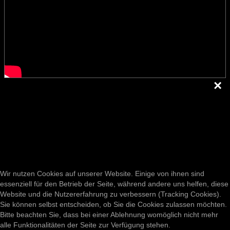
artistonstilt.de
Copyright © 2026 www.stanoschek.de
Weihnachtsshows
Business
Über uns
Presse
Downloads
Event 25 Jahre
E-Mail
Wir nutzen Cookies auf unserer Website. Einige von ihnen sind
essenziell für den Betrieb der Seite, während andere uns helfen, diese
Website und die Nutzererfahrung zu verbessern (Tracking Cookies).
Impressum
Sie können selbst entscheiden, ob Sie die Cookies zulassen möchten.
Bitte beachten Sie, dass bei einer Ablehnung womöglich nicht mehr
Datenschutz
alle Funktionalitäten der Seite zur Verfügung stehen.