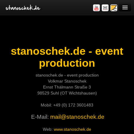
Home
event production
Special Entertainment
stanoschek.de - event
production
Hochseil City
Swinging City
stanoschek.de - event production
Volkmar Stanoschek
Walking City
Ernst Thälmann Straße 3
98529 Suhl (OT Wichtshausen)
Music City
Mobil: +49 (0) 172 3601483
Kids City
E-Mail:
mail@stanoschek.de
Gala- & Ballevents
Web:
www.stanoschek.de