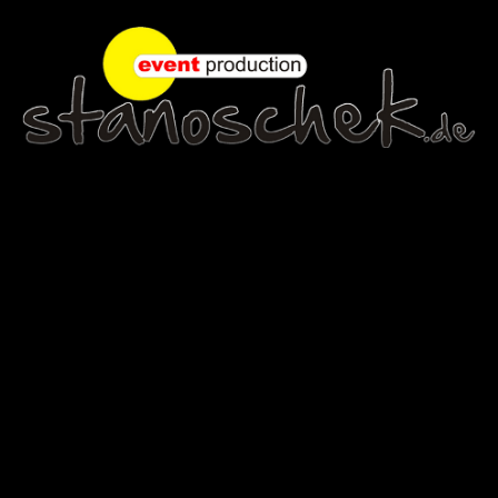
artistonstilt.de
Weihnachtsshows
Business
Über uns
Presse
Downloads
Event 25 Jahre
E-Mail
Impressum
Datenschutz