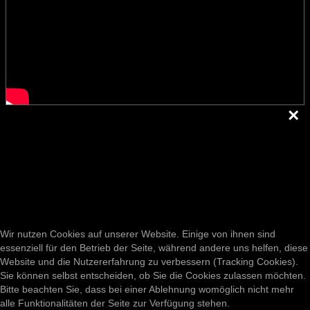
artistonstilt.de
Weihnachtsshows
Copyright © 2026 www.stanoschek.de
Business
Über uns
Presse
Downloads
Event 25 Jahre
E-Mail
Wir nutzen Cookies auf unserer Website. Einige von ihnen sind
essenziell für den Betrieb der Seite, während andere uns helfen, diese
Website und die Nutzererfahrung zu verbessern (Tracking Cookies).
Impressum
Sie können selbst entscheiden, ob Sie die Cookies zulassen möchten.
Bitte beachten Sie, dass bei einer Ablehnung womöglich nicht mehr
Datenschutz
alle Funktionalitäten der Seite zur Verfügung stehen.