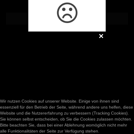
artistonstilt.de
Copyright © 2026 www.stanoschek.de
Weihnachtsshows
Business
Über uns
Presse
Downloads
Event 25 Jahre
E-Mail
Wir nutzen Cookies auf unserer Website. Einige von ihnen sind
essenziell für den Betrieb der Seite, während andere uns helfen, diese
Website und die Nutzererfahrung zu verbessern (Tracking Cookies).
Impressum
Sie können selbst entscheiden, ob Sie die Cookies zulassen möchten.
Bitte beachten Sie, dass bei einer Ablehnung womöglich nicht mehr
Datenschutz
alle Funktionalitäten der Seite zur Verfügung stehen.